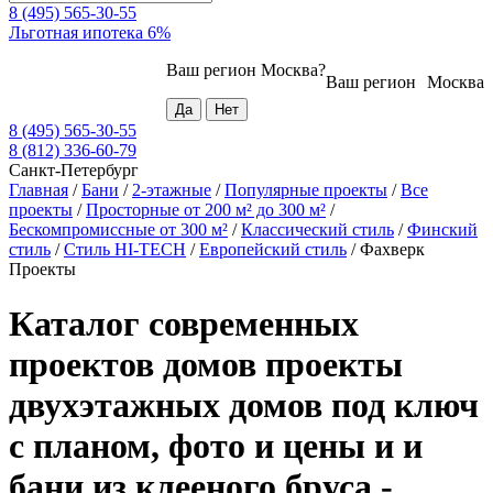
8 (495) 565-30-55
Льготная ипотека 6%
Ваш регион
Москва
?
Ваш регион
Москва
8 (495) 565-30-55
8 (812) 336-60-79
Санкт-Петербург
Главная
/
Бани
/
2-этажные
/
Популярные проекты
/
Все
проекты
/
Просторные от 200 м² до 300 м²
/
Бескомпромиссные от 300 м²
/
Классический стиль
/
Финский
стиль
/
Стиль HI-TECH
/
Европейский стиль
/
Фахверк
Проекты
Каталог современных
проектов домов проекты
двухэтажных домов под ключ
с планом, фото и цены и и
бани из клееного бруса -