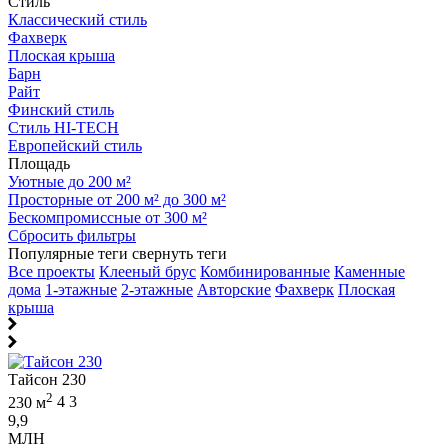
Стиль
Классический стиль
Фахверк
Плоская крыша
Барн
Райт
Финский стиль
Стиль HI-TECH
Европейский стиль
Площадь
Уютные до 200 м²
Просторные от 200 м² до 300 м²
Бескомпромиссные от 300 м²
Сбросить фильтры
Популярные теги
свернуть теги
Все проекты
Клееный брус
Комбинированные
Каменные
дома
1-этажные
2-этажные
Авторские
Фахверк
Плоская
крыша
Тайсон 230
2
230 м
4
3
9,9
МЛН