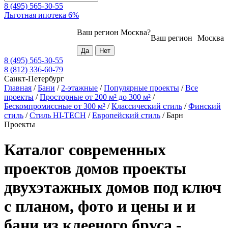
8 (495) 565-30-55
Льготная ипотека 6%
Ваш регион
Москва
?
Ваш регион
Москва
8 (495) 565-30-55
8 (812) 336-60-79
Санкт-Петербург
Главная
/
Бани
/
2-этажные
/
Популярные проекты
/
Все
проекты
/
Просторные от 200 м² до 300 м²
/
Бескомпромиссные от 300 м²
/
Классический стиль
/
Финский
стиль
/
Стиль HI-TECH
/
Европейский стиль
/
Барн
Проекты
Каталог современных
проектов домов проекты
двухэтажных домов под ключ
с планом, фото и цены и и
бани из клееного бруса -