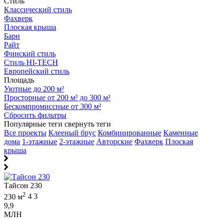
Стиль
Классический стиль
Фахверк
Плоская крыша
Барн
Райт
Финский стиль
Стиль HI-TECH
Европейский стиль
Площадь
Уютные до 200 м²
Просторные от 200 м² до 300 м²
Бескомпромиссные от 300 м²
Сбросить фильтры
Популярные теги
свернуть теги
Все проекты
Клееный брус
Комбинированные
Каменные
дома
1-этажные
2-этажные
Авторские
Фахверк
Плоская
крыша
Тайсон 230
2
230 м
4
3
9,9
МЛН