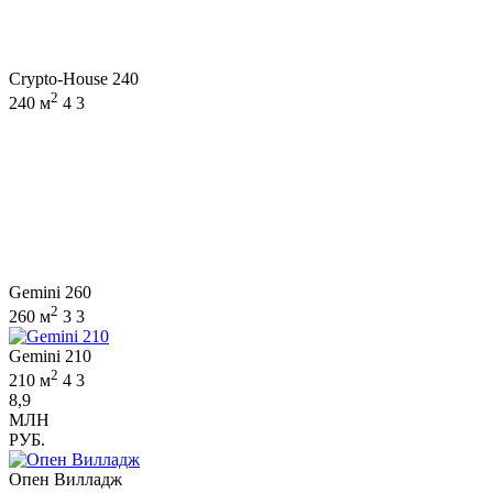
Crypto-House 240
2
240 м
4
3
Gemini 260
2
260 м
3
3
Gemini 210
2
210 м
4
3
8,9
МЛН
РУБ.
Опен Вилладж