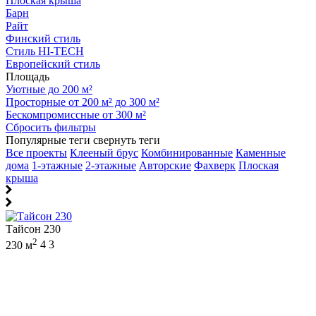
Плоская крыша
Барн
Райт
Финский стиль
Стиль HI-TECH
Европейский стиль
Площадь
Уютные до 200 м²
Просторные от 200 м² до 300 м²
Бескомпромиссные от 300 м²
Сбросить фильтры
Популярные теги
свернуть теги
Все проекты
Клееный брус
Комбинированные
Каменные
дома
1-этажные
2-этажные
Авторские
Фахверк
Плоская
крыша
Тайсон 230
2
230 м
4
3