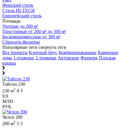
Финский стиль
Стиль HI-TECH
Европейский стиль
Площадь
Уютные до 200 м²
Просторные от 200 м² до 300 м²
Бескомпромиссные от 300 м²
Сбросить фильтры
Популярные теги
свернуть теги
Все проекты
Клееный брус
Комбинированные
Каменные
дома
1-этажные
2-этажные
Авторские
Фахверк
Плоская
крыша
Тайсон 230
2
230 м
4
3
9,9
МЛН
РУБ.
Челси 200
2
200 м
5
3