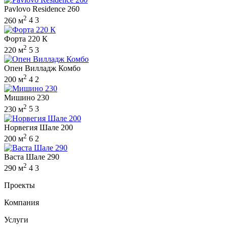
Pavlovo Residence 260
2
260 м
4
3
Форта 220 К
2
220 м
5
3
Опен Вилладж Комбо
2
200 м
4
2
Мишино 230
2
230 м
5
3
Норвегия Шале 200
2
200 м
6
2
Васта Шале 290
2
290 м
4
3
Проекты
Компания
Услуги