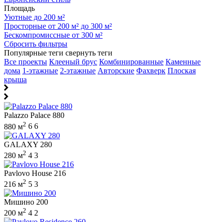
Площадь
Уютные до 200 м²
Просторные от 200 м² до 300 м²
Бескомпромиссные от 300 м²
Сбросить фильтры
Популярные теги
свернуть теги
Все проекты
Клееный брус
Комбинированные
Каменные
дома
1-этажные
2-этажные
Авторские
Фахверк
Плоская
крыша
Palazzo Palace 880
2
880 м
6
6
GALAXY 280
2
280 м
4
3
Pavlovo House 216
2
216 м
5
3
Мишино 200
2
200 м
4
2