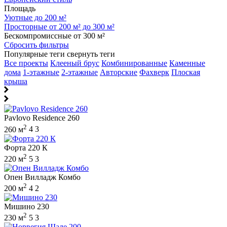
Площадь
Уютные до 200 м²
Просторные от 200 м² до 300 м²
Бескомпромиссные от 300 м²
Сбросить фильтры
Популярные теги
свернуть теги
Все проекты
Клееный брус
Комбинированные
Каменные
дома
1-этажные
2-этажные
Авторские
Фахверк
Плоская
крыша
Pavlovo Residence 260
2
260 м
4
3
Форта 220 К
2
220 м
5
3
Опен Вилладж Комбо
2
200 м
4
2
Мишино 230
2
230 м
5
3