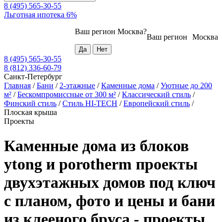
8 (495) 565-30-55
Льготная ипотека 6%
Ваш регион
Москва
?
Ваш регион
Москва
8 (495) 565-30-55
8 (812) 336-60-79
Санкт-Петербург
Главная
/
Бани
/
2-этажные
/
Каменные дома
/
Уютные до 200
м²
/
Бескомпромиссные от 300 м²
/
Классический стиль
/
Финский стиль
/
Стиль HI-TECH
/
Европейский стиль
/
Плоская крыша
Проекты
Каменные дома из блоков
ytong и porotherm проекты
двухэтажных домов под ключ
с планом, фото и цены и бани
из клееного бруса - проекты