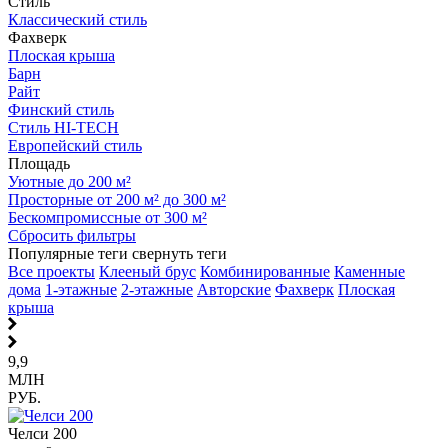
Стиль
Классический стиль
Фахверк
Плоская крыша
Барн
Райт
Финский стиль
Стиль HI-TECH
Европейский стиль
Площадь
Уютные до 200 м²
Просторные от 200 м² до 300 м²
Бескомпромиссные от 300 м²
Сбросить фильтры
Популярные теги
свернуть теги
Все проекты
Клееный брус
Комбинированные
Каменные
дома
1-этажные
2-этажные
Авторские
Фахверк
Плоская
крыша
9,9
МЛН
РУБ.
Челси 200