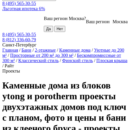
8 (495) 565-30-55
Льготная ипотека 6%
Ваш регион
Москва
?
Ваш регион
Москва
8 (495) 565-30-55
8 (812) 336-60-79
Санкт-Петербург
Главная
/
Бани
/
2-этажные
/
Каменные дома
/
Уютные до 200
м²
/
Просторные от 200 м² до 300 м²
/
Бескомпромиссные от
300 м²
/
Классический стиль
/
Финский стиль
/
Плоская крыша
/
Райт
Проекты
Каменные дома из блоков
ytong и porotherm проекты
двухэтажных домов под ключ
с планом, фото и цены и бани
из клееного бруса - проекты