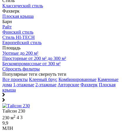
Стиль
Классический стиль
Фахверк
Плоская крыша
Барн
Райт
Финский стиль
Стиль HI-TECH
Европейский стиль
Площадь
Уютные до 200 м²
Просторные от 200 м² до 300 м²
Бескомпромиссные от 300 м²
Сбросить фильтры
Популярные теги
свернуть теги
Все проекты
Клееный брус
Комбинированные
Каменные
дома
1-этажные
2-этажные
Авторские
Фахверк
Плоская
крыша
Тайсон 230
2
230 м
4
3
9,9
МЛН