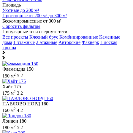
Площадь
Уютные до 200 м²
Просторные от 200 м² до 300 м²
Бескомпромиссные от 300 м²
Сбросить фильтры
Популярные теги
свернуть теги
Все проекты
Клееный брус
Комбинированные
Каменные
дома
1-этажные
2-этажные
Авторские
Фахверк
Плоская
крыша
Фламандия 150
2
150 м
5
2
Хайт 175
2
175 м
3
2
ПАВЛОВО НОРД 160
2
160 м
4
2
Лондон 180
2
180 м
5
2