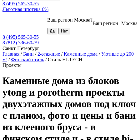
8 (495) 565-30-55
Льготная ипотека 6%
Ваш регион
Москва
?
Ваш регион
Москва
8 (495) 565-30-55
8 (812) 336-60-79
Санкт-Петербург
Главная
/
Бани
/
2-этажные
/
Каменные дома
/
Уютные до 200
м²
/
Финский стиль
/
Стиль HI-TECH
Проекты
Каменные дома из блоков
ytong и porotherm проекты
двухэтажных домов под ключ
с планом, фото и цены и бани
из клееного бруса - в
финском стиле и - в стиле hi-