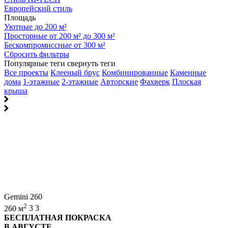
Европейский стиль
Площадь
Уютные до 200 м²
Просторные от 200 м² до 300 м²
Бескомпромиссные от 300 м²
Сбросить фильтры
Популярные теги
свернуть теги
Все проекты
Клееный брус
Комбинированные
Каменные
дома
1-этажные
2-этажные
Авторские
Фахверк
Плоская
крыша
Gemini 260
2
260 м
3
3
БЕСПЛАТНАЯ ПОКРАСКА
В АВГУСТЕ