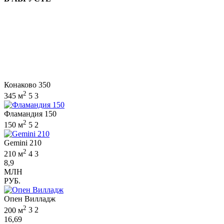
Конаково 350
2
345 м
5
3
Фламандия 150
2
150 м
5
2
Gemini 210
2
210 м
4
3
8,9
МЛН
РУБ.
Опен Вилладж
2
200 м
3
2
16,69