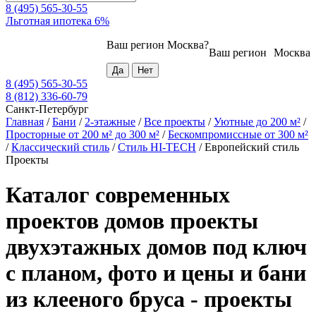
8 (495) 565-30-55
Льготная ипотека 6%
Ваш регион
Москва
?
Ваш регион
Москва
8 (495) 565-30-55
8 (812) 336-60-79
Санкт-Петербург
Главная
/
Бани
/
2-этажные
/
Все проекты
/
Уютные до 200 м²
/
Просторные от 200 м² до 300 м²
/
Бескомпромиссные от 300 м²
/
Классический стиль
/
Стиль HI-TECH
/
Европейский стиль
Проекты
Каталог современных
проектов домов проекты
двухэтажных домов под ключ
с планом, фото и цены и бани
из клееного бруса - проекты