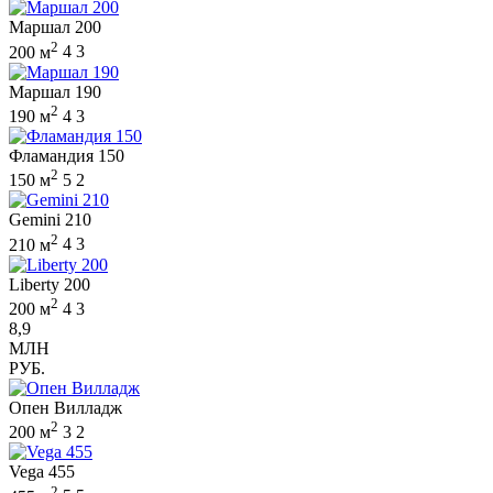
Маршал 200
2
200 м
4
3
Маршал 190
2
190 м
4
3
Фламандия 150
2
150 м
5
2
Gemini 210
2
210 м
4
3
Liberty 200
2
200 м
4
3
8,9
МЛН
РУБ.
Опен Вилладж
2
200 м
3
2
Vega 455
2