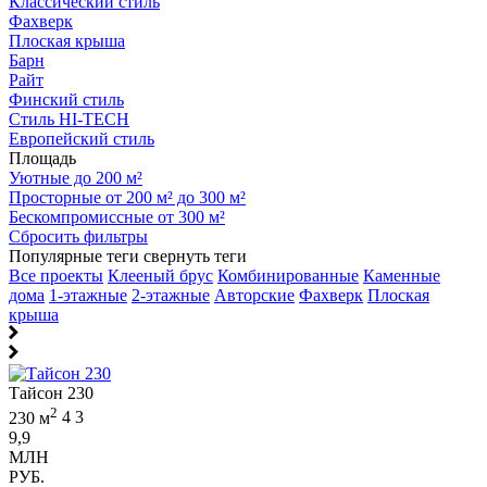
Классический стиль
Фахверк
Плоская крыша
Барн
Райт
Финский стиль
Стиль HI-TECH
Европейский стиль
Площадь
Уютные до 200 м²
Просторные от 200 м² до 300 м²
Бескомпромиссные от 300 м²
Сбросить фильтры
Популярные теги
свернуть теги
Все проекты
Клееный брус
Комбинированные
Каменные
дома
1-этажные
2-этажные
Авторские
Фахверк
Плоская
крыша
Тайсон 230
2
230 м
4
3
9,9
МЛН
РУБ.