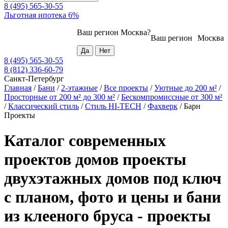
8 (495) 565-30-55
Льготная ипотека 6%
Ваш регион
Москва
?
Ваш регион
Москва
8 (495) 565-30-55
8 (812) 336-60-79
Санкт-Петербург
Главная
/
Бани
/
2-этажные
/
Все проекты
/
Уютные до 200 м²
/
Просторные от 200 м² до 300 м²
/
Бескомпромиссные от 300 м²
/
Классический стиль
/
Стиль HI-TECH
/
Фахверк
/
Барн
Проекты
Каталог современных
проектов домов проекты
двухэтажных домов под ключ
с планом, фото и цены и бани
из клееного бруса - проекты