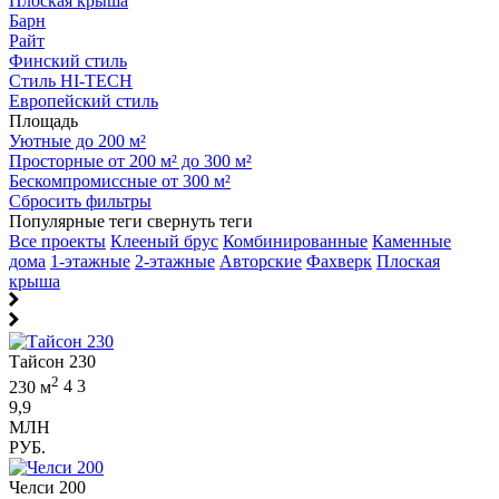
Плоская крыша
Барн
Райт
Финский стиль
Стиль HI-TECH
Европейский стиль
Площадь
Уютные до 200 м²
Просторные от 200 м² до 300 м²
Бескомпромиссные от 300 м²
Сбросить фильтры
Популярные теги
свернуть теги
Все проекты
Клееный брус
Комбинированные
Каменные
дома
1-этажные
2-этажные
Авторские
Фахверк
Плоская
крыша
Тайсон 230
2
230 м
4
3
9,9
МЛН
РУБ.
Челси 200