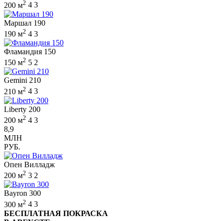
2
200 м
4
3
Маршал 190
2
190 м
4
3
Фламандия 150
2
150 м
5
2
Gemini 210
2
210 м
4
3
Liberty 200
2
200 м
4
3
8,9
МЛН
РУБ.
Опен Вилладж
2
200 м
3
2
Bayron 300
2
300 м
4
3
БЕСПЛАТНАЯ ПОКРАСКА