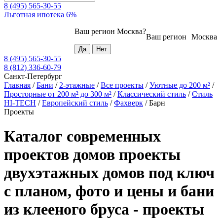
8 (495) 565-30-55
Льготная ипотека 6%
Ваш регион
Москва
?
Ваш регион
Москва
8 (495) 565-30-55
8 (812) 336-60-79
Санкт-Петербург
Главная
/
Бани
/
2-этажные
/
Все проекты
/
Уютные до 200 м²
/
Просторные от 200 м² до 300 м²
/
Классический стиль
/
Стиль
HI-TECH
/
Европейский стиль
/
Фахверк
/
Барн
Проекты
Каталог современных
проектов домов проекты
двухэтажных домов под ключ
с планом, фото и цены и бани
из клееного бруса - проекты