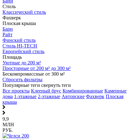
Бани
Стиль
Классический стиль
Фахверк
Плоская крыша
Барн
Райт
Финский стиль
Стиль HI-TECH
Европейский стиль
Площадь
Уютные до 200 м²
Просторные от 200 м² до 300 м²
Бескомпромиссные от 300 м²
Сбросить фильтры
Популярные теги
свернуть теги
Все проекты
Клееный брус
Комбинированные
Каменные
дома
1-этажные
2-этажные
Авторские
Фахверк
Плоская
крыша
9,9
МЛН
РУБ.