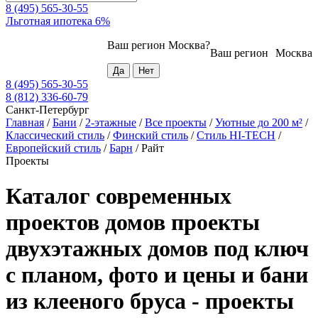
8 (495) 565-30-55
Льготная ипотека 6%
Ваш регион
Москва
?
Ваш регион
Москва
8 (495) 565-30-55
8 (812) 336-60-79
Санкт-Петербург
Главная
/
Бани
/
2-этажные
/
Все проекты
/
Уютные до 200 м²
/
Классический стиль
/
Финский стиль
/
Стиль HI-TECH
/
Европейский стиль
/
Барн
/
Райт
Проекты
Каталог современных
проектов домов проекты
двухэтажных домов под ключ
с планом, фото и цены и бани
из клееного бруса - проекты