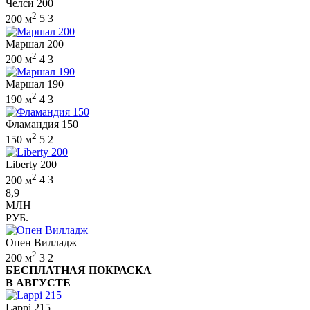
Челси 200
2
200 м
5
3
Маршал 200
2
200 м
4
3
Маршал 190
2
190 м
4
3
Фламандия 150
2
150 м
5
2
Liberty 200
2
200 м
4
3
8,9
МЛН
РУБ.
Опен Вилладж
2
200 м
3
2
БЕСПЛАТНАЯ ПОКРАСКА
В АВГУСТЕ
Lappi 215