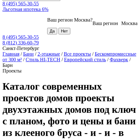
8 (495) 565-30-55
Льготная ипотека 6%
Ваш регион
Москва
?
Ваш регион
Москва
8 (495) 565-30-55
8 (812) 336-60-79
Санкт-Петербург
Главная
/
Бани
/
2-этажные
/
Все проекты
/
Бескомпромиссные
от 300 м²
/
Стиль HI-TECH
/
Европейский стиль
/
Фахверк
/
Барн
Проекты
Каталог современных
проектов домов проекты
двухэтажных домов под ключ
с планом, фото и цены и бани
из клееного бруса - и - и - в