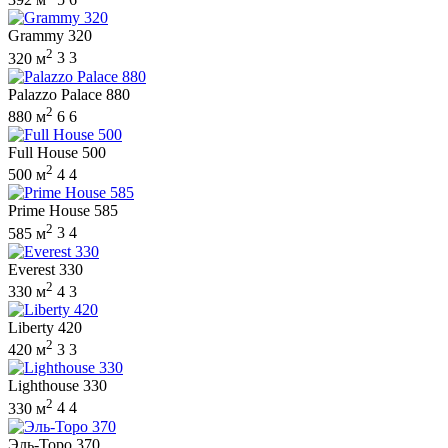
Grammy 320
2
320 м
3
3
Palazzo Palace 880
2
880 м
6
6
Full House 500
2
500 м
4
4
Prime House 585
2
585 м
3
4
Everest 330
2
330 м
4
3
Liberty 420
2
420 м
3
3
Lighthouse 330
2
330 м
4
4
Эль-Торо 370