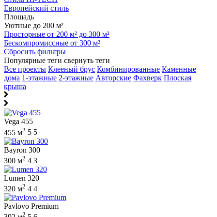
Европейский стиль
Площадь
Уютные до 200 м²
Просторные от 200 м² до 300 м²
Бескомпромиссные от 300 м²
Сбросить фильтры
Популярные теги
свернуть теги
Все проекты
Клееный брус
Комбинированные
Каменные
дома
1-этажные
2-этажные
Авторские
Фахверк
Плоская
крыша
Vega 455
2
455 м
5
5
Bayron 300
2
300 м
4
3
Lumen 320
2
320 м
4
4
Pavlovo Premium
2
392 м
5
6