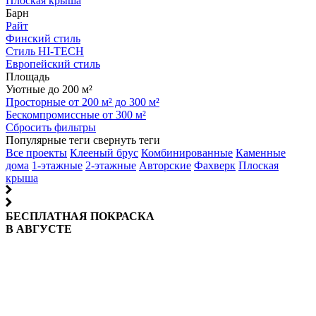
Плоская крыша
Барн
Райт
Финский стиль
Стиль HI-TECH
Европейский стиль
Площадь
Уютные до 200 м²
Просторные от 200 м² до 300 м²
Бескомпромиссные от 300 м²
Сбросить фильтры
Популярные теги
свернуть теги
Все проекты
Клееный брус
Комбинированные
Каменные
дома
1-этажные
2-этажные
Авторские
Фахверк
Плоская
крыша
БЕСПЛАТНАЯ ПОКРАСКА
В АВГУСТЕ