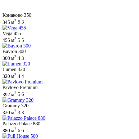
Конаково 350
2
345 м
5
3
Vega 455
2
455 м
5
5
Bayron 300
2
300 м
4
3
Lumen 320
2
320 м
4
4
Pavlovo Premium
2
392 м
5
6
Grammy 320
2
320 м
3
3
Palazzo Palace 880
2
880 м
6
6