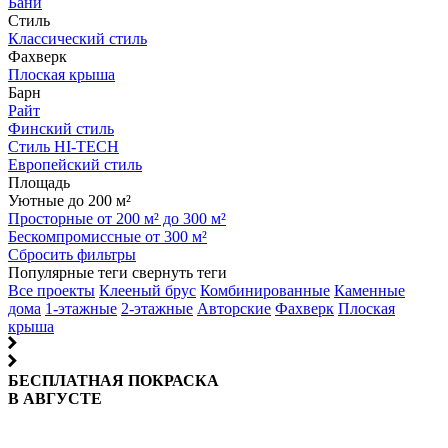
Бани
Стиль
Классический стиль
Фахверк
Плоская крыша
Барн
Райт
Финский стиль
Стиль HI-TECH
Европейский стиль
Площадь
Уютные до 200 м²
Просторные от 200 м² до 300 м²
Бескомпромиссные от 300 м²
Сбросить фильтры
Популярные теги
свернуть теги
Все проекты
Клееный брус
Комбинированные
Каменные
дома
1-этажные
2-этажные
Авторские
Фахверк
Плоская
крыша
БЕСПЛАТНАЯ ПОКРАСКА
В АВГУСТЕ