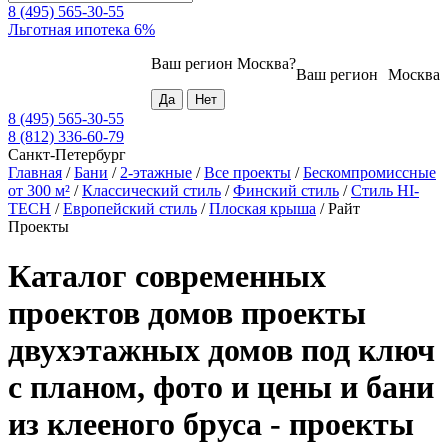
8 (495) 565-30-55
Льготная ипотека 6%
Ваш регион
Москва
?
Ваш регион
Москва
8 (495) 565-30-55
8 (812) 336-60-79
Санкт-Петербург
Главная
/
Бани
/
2-этажные
/
Все проекты
/
Бескомпромиссные
от 300 м²
/
Классический стиль
/
Финский стиль
/
Стиль HI-
TECH
/
Европейский стиль
/
Плоская крыша
/
Райт
Проекты
Каталог современных
проектов домов проекты
двухэтажных домов под ключ
с планом, фото и цены и бани
из клееного бруса - проекты