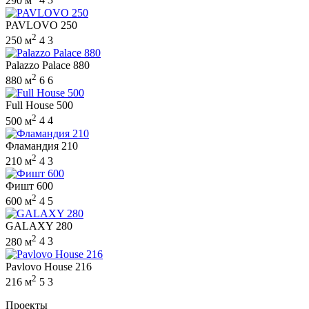
290 м
4
3
PAVLOVO 250
2
250 м
4
3
Palazzo Palace 880
2
880 м
6
6
Full House 500
2
500 м
4
4
Фламандия 210
2
210 м
4
3
Фишт 600
2
600 м
4
5
GALAXY 280
2
280 м
4
3
Pavlovo House 216
2
216 м
5
3
Проекты