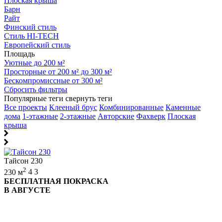
Плоская крыша
Барн
Райт
Финский стиль
Стиль HI-TECH
Европейский стиль
Площадь
Уютные до 200 м²
Просторные от 200 м² до 300 м²
Бескомпромиссные от 300 м²
Сбросить фильтры
Популярные теги
свернуть теги
Все проекты
Клееный брус
Комбинированные
Каменные
дома
1-этажные
2-этажные
Авторские
Фахверк
Плоская
крыша
Тайсон 230
2
230 м
4
3
БЕСПЛАТНАЯ ПОКРАСКА
В АВГУСТЕ