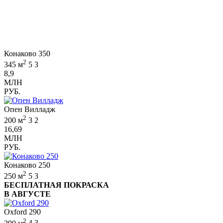
Конаково 350
2
345 м
5
3
8,9
МЛН
РУБ.
Опен Вилладж
2
200 м
3
2
16,69
МЛН
РУБ.
Конаково 250
2
250 м
5
3
БЕСПЛАТНАЯ ПОКРАСКА
В АВГУСТЕ
Oxford 290
2