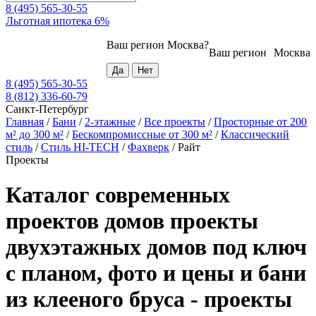
8 (495) 565-30-55
Льготная ипотека 6%
Ваш регион
Москва
?
Ваш регион
Москва
8 (495) 565-30-55
8 (812) 336-60-79
Санкт-Петербург
Главная
/
Бани
/
2-этажные
/
Все проекты
/
Просторные от 200
м² до 300 м²
/
Бескомпромиссные от 300 м²
/
Классический
стиль
/
Стиль HI-TECH
/
Фахверк
/
Райт
Проекты
Каталог современных
проектов домов проекты
двухэтажных домов под ключ
с планом, фото и цены и бани
из клееного бруса - проекты