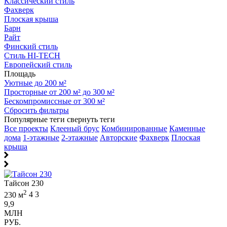
Классический стиль
Фахверк
Плоская крыша
Барн
Райт
Финский стиль
Стиль HI-TECH
Европейский стиль
Площадь
Уютные до 200 м²
Просторные от 200 м² до 300 м²
Бескомпромиссные от 300 м²
Сбросить фильтры
Популярные теги
свернуть теги
Все проекты
Клееный брус
Комбинированные
Каменные
дома
1-этажные
2-этажные
Авторские
Фахверк
Плоская
крыша
Тайсон 230
2
230 м
4
3
9,9
МЛН
РУБ.