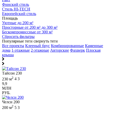
Финский стиль
Стиль HI-TECH
Европейский стиль
Площадь
Уютные до 200 м²
Просторные от 200 м² до 300 м²
Бескомпромиссные от 300 м²
Сбросить фильтры
Популярные теги
свернуть теги
Все проекты
Клееный брус
Комбинированные
Каменные
дома
1-этажные
2-этажные
Авторские
Фахверк
Плоская
крыша
Тайсон 230
2
230 м
4
3
9,9
МЛН
РУБ.
Челси 200
2
200 м
5
3