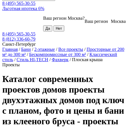
8 (495) 565-30-55
Льготная ипотека 6%
Ваш регион
Москва
?
Ваш регион
Москва
8 (495) 565-30-55
8 (812) 336-60-79
Санкт-Петербург
Главная
/
Бани
/
2-этажные
/
Все проекты
/
Просторные от 200
м² до 300 м²
/
Бескомпромиссные от 300 м²
/
Классический
стиль
/
Стиль HI-TECH
/
Фахверк
/
Плоская крыша
Проекты
Каталог современных
проектов домов проекты
двухэтажных домов под ключ
с планом, фото и цены и бани
из клееного бруса - проекты