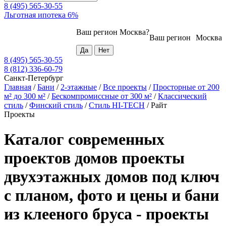
8 (495) 565-30-55
Льготная ипотека 6%
Ваш регион
Москва
?
Ваш регион
Москва
8 (495) 565-30-55
8 (812) 336-60-79
Санкт-Петербург
Главная
/
Бани
/
2-этажные
/
Все проекты
/
Просторные от 200
м² до 300 м²
/
Бескомпромиссные от 300 м²
/
Классический
стиль
/
Финский стиль
/
Стиль HI-TECH
/
Райт
Проекты
Каталог современных
проектов домов проекты
двухэтажных домов под ключ
с планом, фото и цены и бани
из клееного бруса - проекты