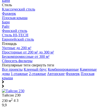
Бани
Стиль
Классический стиль
Фахверк
Плоская крыша
Барн
Райт
Финский стиль
Стиль HI-TECH
Европейский стиль
Площадь
Уютные до 200 м²
Просторные от 200 м² до 300 м²
Бескомпромиссные от 300 м²
Сбросить фильтры
Популярные теги
свернуть теги
Все проекты
Клееный брус
Комбинированные
Каменные
дома
1-этажные
2-этажные
Авторские
Фахверк
Плоская
крыша
Тайсон 230
2
230 м
4
3
9,9