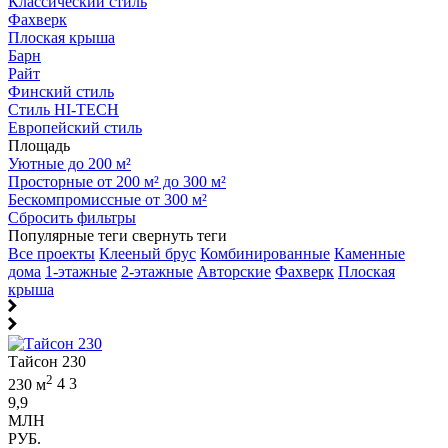
Классический стиль
Фахверк
Плоская крыша
Барн
Райт
Финский стиль
Стиль HI-TECH
Европейский стиль
Площадь
Уютные до 200 м²
Просторные от 200 м² до 300 м²
Бескомпромиссные от 300 м²
Сбросить фильтры
Популярные теги
свернуть теги
Все проекты
Клееный брус
Комбинированные
Каменные
дома
1-этажные
2-этажные
Авторские
Фахверк
Плоская
крыша
Тайсон 230
2
230 м
4
3
9,9
МЛН
РУБ.