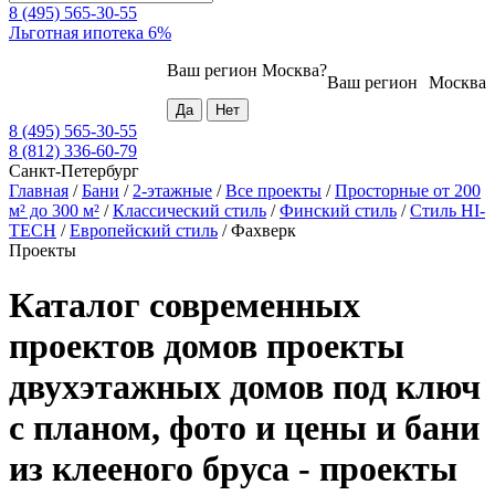
8 (495) 565-30-55
Льготная ипотека 6%
Ваш регион
Москва
?
Ваш регион
Москва
8 (495) 565-30-55
8 (812) 336-60-79
Санкт-Петербург
Главная
/
Бани
/
2-этажные
/
Все проекты
/
Просторные от 200
м² до 300 м²
/
Классический стиль
/
Финский стиль
/
Стиль HI-
TECH
/
Европейский стиль
/
Фахверк
Проекты
Каталог современных
проектов домов проекты
двухэтажных домов под ключ
с планом, фото и цены и бани
из клееного бруса - проекты