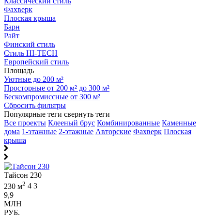
Классический стиль
Фахверк
Плоская крыша
Барн
Райт
Финский стиль
Стиль HI-TECH
Европейский стиль
Площадь
Уютные до 200 м²
Просторные от 200 м² до 300 м²
Бескомпромиссные от 300 м²
Сбросить фильтры
Популярные теги
свернуть теги
Все проекты
Клееный брус
Комбинированные
Каменные
дома
1-этажные
2-этажные
Авторские
Фахверк
Плоская
крыша
Тайсон 230
2
230 м
4
3
9,9
МЛН
РУБ.