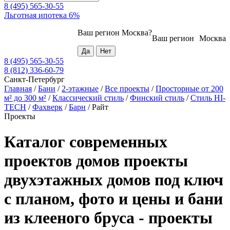
8 (495) 565-30-55
Льготная ипотека 6%
Ваш регион
Москва
?
Ваш регион
Москва
8 (495) 565-30-55
8 (812) 336-60-79
Санкт-Петербург
Главная
/
Бани
/
2-этажные
/
Все проекты
/
Просторные от 200
м² до 300 м²
/
Классический стиль
/
Финский стиль
/
Стиль HI-
TECH
/
Фахверк
/
Барн
/
Райт
Проекты
Каталог современных
проектов домов проекты
двухэтажных домов под ключ
с планом, фото и цены и бани
из клееного бруса - проекты