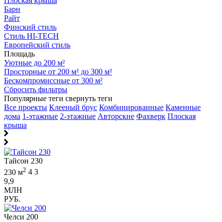
Плоская крыша
Барн
Райт
Финский стиль
Стиль HI-TECH
Европейский стиль
Площадь
Уютные до 200 м²
Просторные от 200 м² до 300 м²
Бескомпромиссные от 300 м²
Сбросить фильтры
Популярные теги
свернуть теги
Все проекты
Клееный брус
Комбинированные
Каменные
дома
1-этажные
2-этажные
Авторские
Фахверк
Плоская
крыша
Тайсон 230
2
230 м
4
3
9,9
МЛН
РУБ.
Челси 200