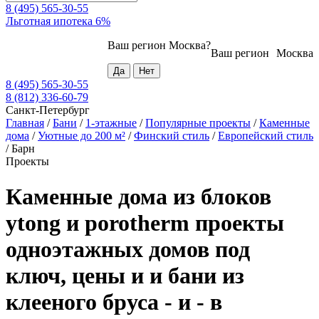
8 (495) 565-30-55
Льготная ипотека 6%
Ваш регион
Москва
?
Ваш регион
Москва
8 (495) 565-30-55
8 (812) 336-60-79
Санкт-Петербург
Главная
/
Бани
/
1-этажные
/
Популярные проекты
/
Каменные
дома
/
Уютные до 200 м²
/
Финский стиль
/
Европейский стиль
/
Барн
Проекты
Каменные дома из блоков
ytong и porotherm проекты
одноэтажных домов под
ключ, цены и и бани из
клееного бруса - и - в