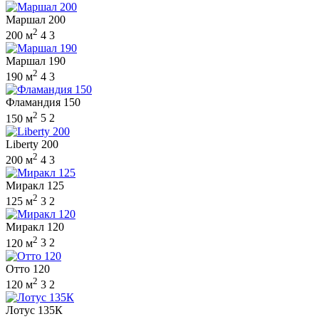
Маршал 200
2
200 м
4
3
Маршал 190
2
190 м
4
3
Фламандия 150
2
150 м
5
2
Liberty 200
2
200 м
4
3
Миракл 125
2
125 м
3
2
Миракл 120
2
120 м
3
2
Отто 120
2
120 м
3
2
Лотус 135К