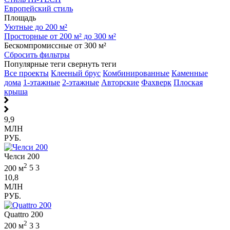
Европейский стиль
Площадь
Уютные до 200 м²
Просторные от 200 м² до 300 м²
Бескомпромиссные от 300 м²
Сбросить фильтры
Популярные теги
свернуть теги
Все проекты
Клееный брус
Комбинированные
Каменные
дома
1-этажные
2-этажные
Авторские
Фахверк
Плоская
крыша
9,9
МЛН
РУБ.
Челси 200
2
200 м
5
3
10,8
МЛН
РУБ.
Quattro 200
2
200 м
3
3