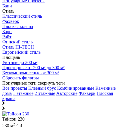
Популярные проекты
Бани
Стиль
Классический стиль
Фахверк
Плоская крыша
Барн
Райт
Финский стиль
Стиль HI-TECH
Европейский стиль
Площадь
Уютные до 200 м²
Просторные от 200 м² до 300 м²
Бескомпромиссные от 300 м²
Сбросить фильтры
Популярные теги
свернуть теги
Все проекты
Клееный брус
Комбинированные
Каменные
дома
1-этажные
2-этажные
Авторские
Фахверк
Плоская
крыша
Тайсон 230
2
230 м
4
3