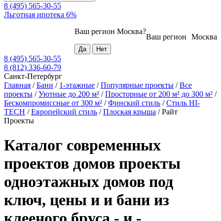
8 (495) 565-30-55
Льготная ипотека 6%
Ваш регион
Москва
?
Ваш регион
Москва
8 (495) 565-30-55
8 (812) 336-60-79
Санкт-Петербург
Главная
/
Бани
/
1-этажные
/
Популярные проекты
/
Все
проекты
/
Уютные до 200 м²
/
Просторные от 200 м² до 300 м²
/
Бескомпромиссные от 300 м²
/
Финский стиль
/
Стиль HI-
TECH
/
Европейский стиль
/
Плоская крыша
/
Райт
Проекты
Каталог современных
проектов домов проекты
одноэтажных домов под
ключ, цены и и бани из
клееного бруса - и -