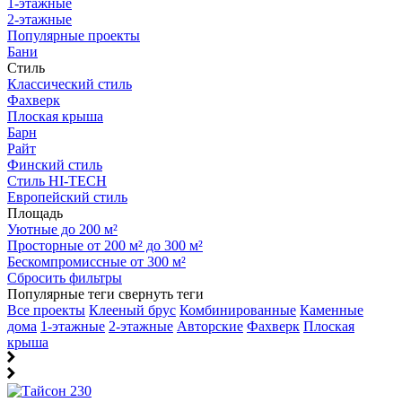
1-этажные
2-этажные
Популярные проекты
Бани
Стиль
Классический стиль
Фахверк
Плоская крыша
Барн
Райт
Финский стиль
Стиль HI-TECH
Европейский стиль
Площадь
Уютные до 200 м²
Просторные от 200 м² до 300 м²
Бескомпромиссные от 300 м²
Сбросить фильтры
Популярные теги
свернуть теги
Все проекты
Клееный брус
Комбинированные
Каменные
дома
1-этажные
2-этажные
Авторские
Фахверк
Плоская
крыша