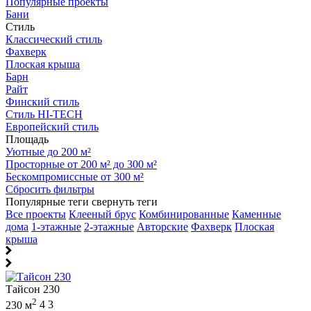
Популярные проекты
Бани
Стиль
Классический стиль
Фахверк
Плоская крыша
Барн
Райт
Финский стиль
Стиль HI-TECH
Европейский стиль
Площадь
Уютные до 200 м²
Просторные от 200 м² до 300 м²
Бескомпромиссные от 300 м²
Сбросить фильтры
Популярные теги
свернуть теги
Все проекты
Клееный брус
Комбинированные
Каменные
дома
1-этажные
2-этажные
Авторские
Фахверк
Плоская
крыша
Тайсон 230
2
230 м
4
3