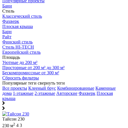
Популярные проекты
Бани
Стиль
Классический стиль
Фахверк
Плоская крыша
Барн
Райт
Финский стиль
Стиль HI-TECH
Европейский стиль
Площадь
Уютные до 200 м²
Просторные от 200 м² до 300 м²
Бескомпромиссные от 300 м²
Сбросить фильтры
Популярные теги
свернуть теги
Все проекты
Клееный брус
Комбинированные
Каменные
дома
1-этажные
2-этажные
Авторские
Фахверк
Плоская
крыша
Тайсон 230
2
230 м
4
3