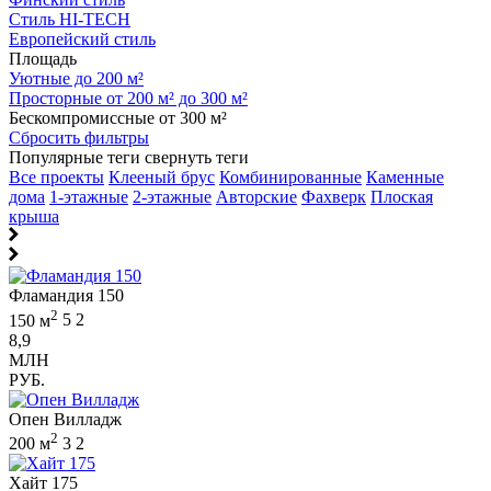
Стиль HI-TECH
Европейский стиль
Площадь
Уютные до 200 м²
Просторные от 200 м² до 300 м²
Бескомпромиссные от 300 м²
Сбросить фильтры
Популярные теги
свернуть теги
Все проекты
Клееный брус
Комбинированные
Каменные
дома
1-этажные
2-этажные
Авторские
Фахверк
Плоская
крыша
Фламандия 150
2
150 м
5
2
8,9
МЛН
РУБ.
Опен Вилладж
2
200 м
3
2
Хайт 175