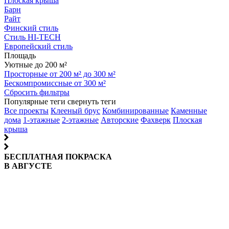
Плоская крыша
Барн
Райт
Финский стиль
Стиль HI-TECH
Европейский стиль
Площадь
Уютные до 200 м²
Просторные от 200 м² до 300 м²
Бескомпромиссные от 300 м²
Сбросить фильтры
Популярные теги
свернуть теги
Все проекты
Клееный брус
Комбинированные
Каменные
дома
1-этажные
2-этажные
Авторские
Фахверк
Плоская
крыша
БЕСПЛАТНАЯ ПОКРАСКА
В АВГУСТЕ