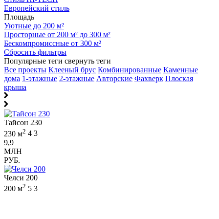
Европейский стиль
Площадь
Уютные до 200 м²
Просторные от 200 м² до 300 м²
Бескомпромиссные от 300 м²
Сбросить фильтры
Популярные теги
свернуть теги
Все проекты
Клееный брус
Комбинированные
Каменные
дома
1-этажные
2-этажные
Авторские
Фахверк
Плоская
крыша
Тайсон 230
2
230 м
4
3
9,9
МЛН
РУБ.
Челси 200
2
200 м
5
3