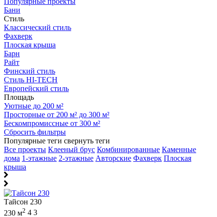
Популярные проекты
Бани
Стиль
Классический стиль
Фахверк
Плоская крыша
Барн
Райт
Финский стиль
Стиль HI-TECH
Европейский стиль
Площадь
Уютные до 200 м²
Просторные от 200 м² до 300 м²
Бескомпромиссные от 300 м²
Сбросить фильтры
Популярные теги
свернуть теги
Все проекты
Клееный брус
Комбинированные
Каменные
дома
1-этажные
2-этажные
Авторские
Фахверк
Плоская
крыша
Тайсон 230
2
230 м
4
3