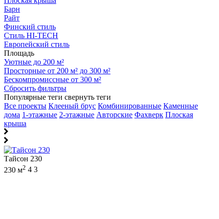
Плоская крыша
Барн
Райт
Финский стиль
Стиль HI-TECH
Европейский стиль
Площадь
Уютные до 200 м²
Просторные от 200 м² до 300 м²
Бескомпромиссные от 300 м²
Сбросить фильтры
Популярные теги
свернуть теги
Все проекты
Клееный брус
Комбинированные
Каменные
дома
1-этажные
2-этажные
Авторские
Фахверк
Плоская
крыша
Тайсон 230
2
230 м
4
3