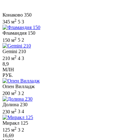
Конаково 350
2
345 м
5
3
Фламандия 150
2
150 м
5
2
Gemini 210
2
210 м
4
3
8,9
МЛН
РУБ.
Опен Вилладж
2
200 м
3
2
Долина 230
2
230 м
3
4
Миракл 125
2
125 м
3
2
16,69