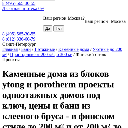
8 (495) 565-30-55
Льготная ипотека 6%
Ваш регион
Москва
?
Ваш регион
Москва
8 (495) 565-30-55
8 (812) 336-60-79
Санкт-Петербург
Главная
/
Бани
/
1-этажные
/
Каменные дома
/
Уютные до 200
м²
/
Просторные от 200 м² до 300 м²
/
Финский стиль
Проекты
Каменные дома из блоков
ytong и porotherm проекты
одноэтажных домов под
ключ, цены и бани из
клееного бруса - в финском
стиле до 200 м² и от 200 м² до