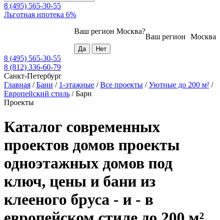
8 (495) 565-30-55
Льготная ипотека 6%
Ваш регион
Москва
?
Ваш регион
Москва
8 (495) 565-30-55
8 (812) 336-60-79
Санкт-Петербург
Главная
/
Бани
/
1-этажные
/
Все проекты
/
Уютные до 200 м²
/
Европейский стиль
/
Барн
Проекты
Каталог современных
проектов домов проекты
одноэтажных домов под
ключ, цены и бани из
клееного бруса - и - в
европейском стиле до 200 м²