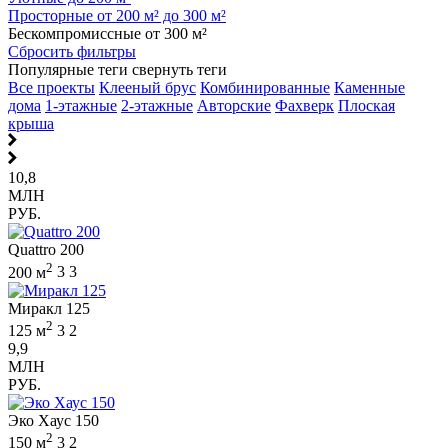
Просторные от 200 м² до 300 м²
Бескомпромиссные от 300 м²
Сбросить фильтры
Популярные теги
свернуть теги
Все проекты
Клееный брус
Комбинированные
Каменные
дома
1-этажные
2-этажные
Авторские
Фахверк
Плоская
крыша
10,8
МЛН
РУБ.
Quattro 200
2
200 м
3
3
Миракл 125
2
125 м
3
2
9,9
МЛН
РУБ.
Эко Хаус 150
2
150 м
3
2