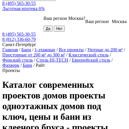
8 (495) 565-30-55
Льготная ипотека 6%
Ваш регион
Москва
?
Ваш регион
Москва
8 (495) 565-30-55
8 (812) 336-60-79
Санкт-Петербург
Главная
/
Бани
/
1-этажные
/
Все проекты
/
Уютные до 200 м²
/
Просторные от 200 м² до 300 м²
/
Классический стиль
/
Финский стиль
/
Стиль HI-TECH
/
Европейский стиль
/
Фахверк
/
Барн
/
Райт
Проекты
Каталог современных
проектов домов проекты
одноэтажных домов под
ключ, цены и бани из
клееного бруса - проекты