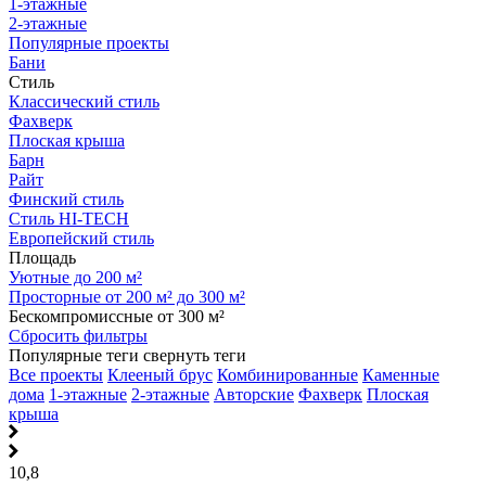
1-этажные
2-этажные
Популярные проекты
Бани
Стиль
Классический стиль
Фахверк
Плоская крыша
Барн
Райт
Финский стиль
Стиль HI-TECH
Европейский стиль
Площадь
Уютные до 200 м²
Просторные от 200 м² до 300 м²
Бескомпромиссные от 300 м²
Сбросить фильтры
Популярные теги
свернуть теги
Все проекты
Клееный брус
Комбинированные
Каменные
дома
1-этажные
2-этажные
Авторские
Фахверк
Плоская
крыша
10,8