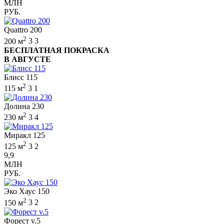
МЛН
РУБ.
Quattro 200
2
200 м
3
3
БЕСПЛАТНАЯ ПОКРАСКА
В АВГУСТЕ
Блисс 115
2
115 м
3
1
Долина 230
2
230 м
3
4
Миракл 125
2
125 м
3
2
9,9
МЛН
РУБ.
Эко Хаус 150
2
150 м
3
2
Форест v.5