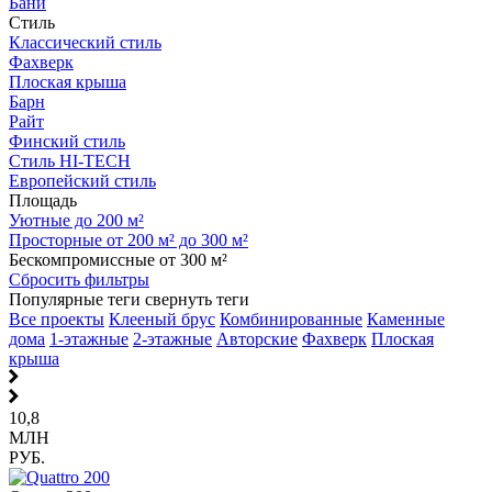
Бани
Стиль
Классический стиль
Фахверк
Плоская крыша
Барн
Райт
Финский стиль
Стиль HI-TECH
Европейский стиль
Площадь
Уютные до 200 м²
Просторные от 200 м² до 300 м²
Бескомпромиссные от 300 м²
Сбросить фильтры
Популярные теги
свернуть теги
Все проекты
Клееный брус
Комбинированные
Каменные
дома
1-этажные
2-этажные
Авторские
Фахверк
Плоская
крыша
10,8
МЛН
РУБ.