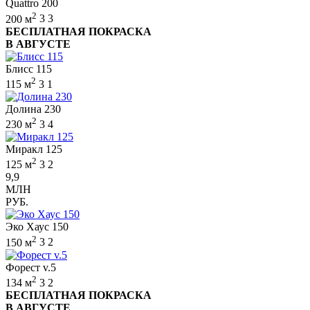
Quattro 200
2
200 м
3
3
БЕСПЛАТНАЯ ПОКРАСКА
В АВГУСТЕ
Блисс 115
2
115 м
3
1
Долина 230
2
230 м
3
4
Миракл 125
2
125 м
3
2
9,9
МЛН
РУБ.
Эко Хаус 150
2
150 м
3
2
Форест v.5
2
134 м
3
2
БЕСПЛАТНАЯ ПОКРАСКА
В АВГУСТЕ