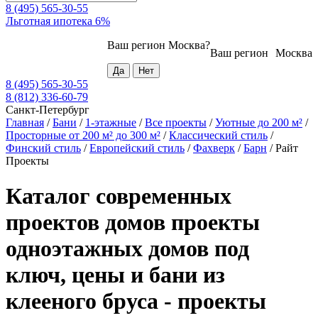
8 (495) 565-30-55
Льготная ипотека 6%
Ваш регион
Москва
?
Ваш регион
Москва
8 (495) 565-30-55
8 (812) 336-60-79
Санкт-Петербург
Главная
/
Бани
/
1-этажные
/
Все проекты
/
Уютные до 200 м²
/
Просторные от 200 м² до 300 м²
/
Классический стиль
/
Финский стиль
/
Европейский стиль
/
Фахверк
/
Барн
/
Райт
Проекты
Каталог современных
проектов домов проекты
одноэтажных домов под
ключ, цены и бани из
клееного бруса - проекты