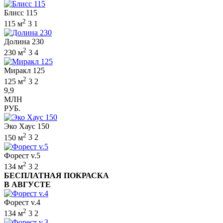
Блисс 115
2
115 м
3
1
Долина 230
2
230 м
3
4
Миракл 125
2
125 м
3
2
9,9
МЛН
РУБ.
Эко Хаус 150
2
150 м
3
2
Форест v.5
2
134 м
3
2
БЕСПЛАТНАЯ ПОКРАСКА
В АВГУСТЕ
Форест v.4
2
134 м
3
2