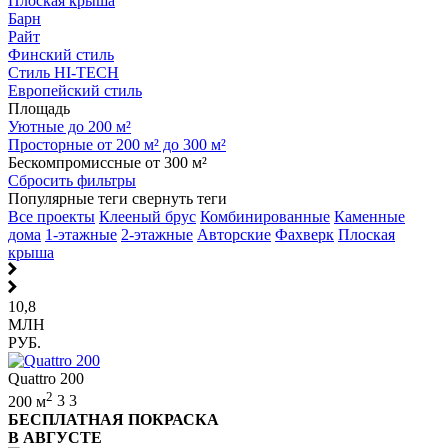
Плоская крыша
Барн
Райт
Финский стиль
Стиль HI-TECH
Европейский стиль
Площадь
Уютные до 200 м²
Просторные от 200 м² до 300 м²
Бескомпромиссные от 300 м²
Сбросить фильтры
Популярные теги
свернуть теги
Все проекты
Клееный брус
Комбинированные
Каменные
дома
1-этажные
2-этажные
Авторские
Фахверк
Плоская
крыша
10,8
МЛН
РУБ.
Quattro 200
2
200 м
3
3
БЕСПЛАТНАЯ ПОКРАСКА
В АВГУСТЕ