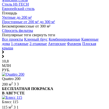
Стиль HI-TECH
Европейский стиль
Площадь
Уютные до 200 м²
Просторные от 200 м² до 300 м²
Бескомпромиссные от 300 м²
Сбросить фильтры
Популярные теги
свернуть теги
Все проекты
Клееный брус
Комбинированные
Каменные
дома
1-этажные
2-этажные
Авторские
Фахверк
Плоская
крыша
10,8
МЛН
РУБ.
Quattro 200
2
200 м
3
3
БЕСПЛАТНАЯ ПОКРАСКА
В АВГУСТЕ
Блисс 115
2
115 м
3
1