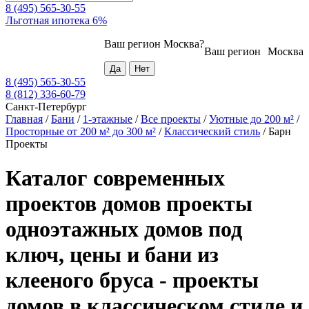
8 (495) 565-30-55
Льготная ипотека 6%
Ваш регион
Москва
?
Ваш регион
Москва
8 (495) 565-30-55
8 (812) 336-60-79
Санкт-Петербург
Главная
/
Бани
/
1-этажные
/
Все проекты
/
Уютные до 200 м²
/
Просторные от 200 м² до 300 м²
/
Классический стиль
/
Барн
Проекты
Каталог современных
проектов домов проекты
одноэтажных домов под
ключ, цены и бани из
клееного бруса - проекты
домов в классическом стиле и