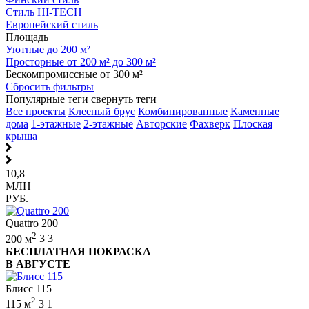
Стиль HI-TECH
Европейский стиль
Площадь
Уютные до 200 м²
Просторные от 200 м² до 300 м²
Бескомпромиссные от 300 м²
Сбросить фильтры
Популярные теги
свернуть теги
Все проекты
Клееный брус
Комбинированные
Каменные
дома
1-этажные
2-этажные
Авторские
Фахверк
Плоская
крыша
10,8
МЛН
РУБ.
Quattro 200
2
200 м
3
3
БЕСПЛАТНАЯ ПОКРАСКА
В АВГУСТЕ
Блисс 115
2
115 м
3
1