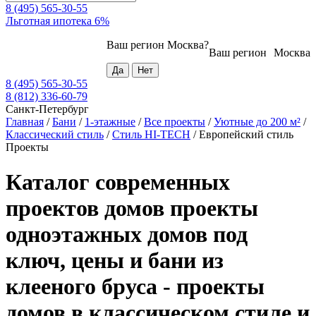
8 (495) 565-30-55
Льготная ипотека 6%
Ваш регион
Москва
?
Ваш регион
Москва
8 (495) 565-30-55
8 (812) 336-60-79
Санкт-Петербург
Главная
/
Бани
/
1-этажные
/
Все проекты
/
Уютные до 200 м²
/
Классический стиль
/
Стиль HI-TECH
/
Европейский стиль
Проекты
Каталог современных
проектов домов проекты
одноэтажных домов под
ключ, цены и бани из
клееного бруса - проекты
домов в классическом стиле и