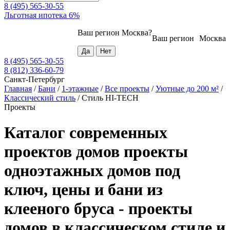
8 (495) 565-30-55
Льготная ипотека 6%
Ваш регион
Москва
?
Ваш регион
Москва
8 (495) 565-30-55
8 (812) 336-60-79
Санкт-Петербург
Главная
/
Бани
/
1-этажные
/
Все проекты
/
Уютные до 200 м²
/
Классический стиль
/
Стиль HI-TECH
Проекты
Каталог современных
проектов домов проекты
одноэтажных домов под
ключ, цены и бани из
клееного бруса - проекты
домов в классическом стиле и