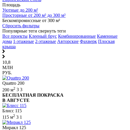
Площадь
Уютные до 200 м²
Просторные от 200 м² до 300 м²
Бескомпромиссные от 300 м²
Сбросить фильтры
Популярные теги
свернуть теги
Все проекты
Клееный брус
Комбинированные
Каменные
дома
1-этажные
2-этажные
Авторские
Фахверк
Плоская
крыша
10,8
МЛН
РУБ.
Quattro 200
2
200 м
3
3
БЕСПЛАТНАЯ ПОКРАСКА
В АВГУСТЕ
Блисс 115
2
115 м
3
1
Миракл 125