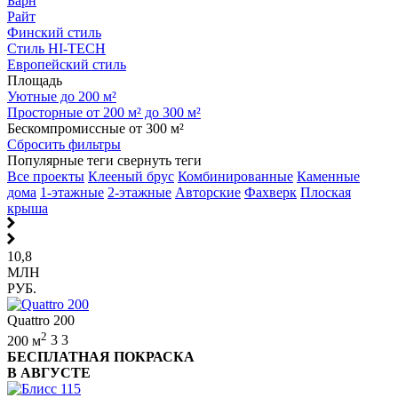
Барн
Райт
Финский стиль
Стиль HI-TECH
Европейский стиль
Площадь
Уютные до 200 м²
Просторные от 200 м² до 300 м²
Бескомпромиссные от 300 м²
Сбросить фильтры
Популярные теги
свернуть теги
Все проекты
Клееный брус
Комбинированные
Каменные
дома
1-этажные
2-этажные
Авторские
Фахверк
Плоская
крыша
10,8
МЛН
РУБ.
Quattro 200
2
200 м
3
3
БЕСПЛАТНАЯ ПОКРАСКА
В АВГУСТЕ