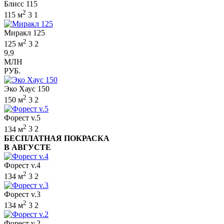
Блисс 115
2
115 м
3
1
Миракл 125
2
125 м
3
2
9,9
МЛН
РУБ.
Эко Хаус 150
2
150 м
3
2
Форест v.5
2
134 м
3
2
БЕСПЛАТНАЯ ПОКРАСКА
В АВГУСТЕ
Форест v.4
2
134 м
3
2
Форест v.3
2
134 м
3
2
Форест v.2