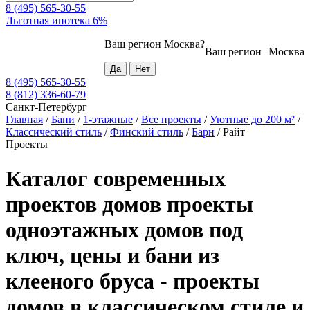
8 (495) 565-30-55
Льготная ипотека 6%
Ваш регион
Москва
?
Ваш регион
Москва
8 (495) 565-30-55
8 (812) 336-60-79
Санкт-Петербург
Главная
/
Бани
/
1-этажные
/
Все проекты
/
Уютные до 200 м²
/
Классический стиль
/
Финский стиль
/
Барн
/
Райт
Проекты
Каталог современных
проектов домов проекты
одноэтажных домов под
ключ, цены и бани из
клееного бруса - проекты
домов в классическом стиле и