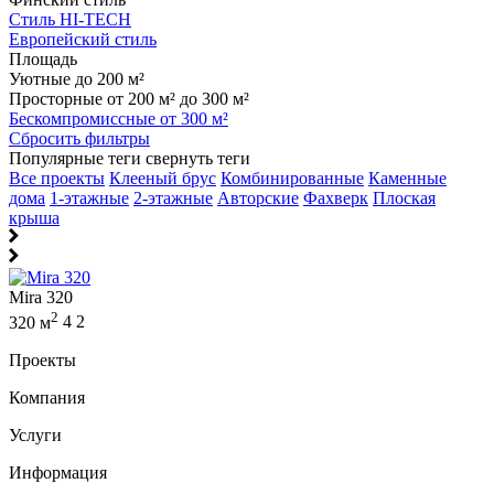
Стиль HI-TECH
Европейский стиль
Площадь
Уютные до 200 м²
Просторные от 200 м² до 300 м²
Бескомпромиссные от 300 м²
Сбросить фильтры
Популярные теги
свернуть теги
Все проекты
Клееный брус
Комбинированные
Каменные
дома
1-этажные
2-этажные
Авторские
Фахверк
Плоская
крыша
Mira 320
2
320 м
4
2
Проекты
Компания
Услуги
Информация