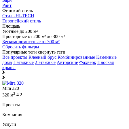
Барн
Райт
Финский стиль
Стиль HI-TECH
Европейский стиль
Площадь
Уютные до 200 м²
Просторные от 200 м² до 300 м²
Бескомпромиссные от 300 м²
Сбросить фильтры
Популярные теги
свернуть теги
Все проекты
Клееный брус
Комбинированные
Каменные
дома
1-этажные
2-этажные
Авторские
Фахверк
Плоская
крыша
Mira 320
2
320 м
4
2
Проекты
Компания
Услуги