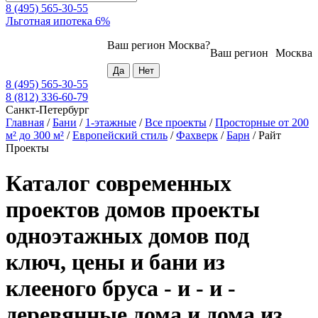
8 (495) 565-30-55
Льготная ипотека 6%
Ваш регион
Москва
?
Ваш регион
Москва
8 (495) 565-30-55
8 (812) 336-60-79
Санкт-Петербург
Главная
/
Бани
/
1-этажные
/
Все проекты
/
Просторные от 200
м² до 300 м²
/
Европейский стиль
/
Фахверк
/
Барн
/
Райт
Проекты
Каталог современных
проектов домов проекты
одноэтажных домов под
ключ, цены и бани из
клееного бруса - и - и -
деревянные дома и дома из