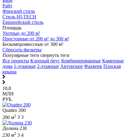
Барн
Райт
Финский стиль
Стиль HI-TECH
Европейский стиль
Площадь
Уютные до 200 м²
Просторные от 200 м² до 300 м²
Бескомпромиссные от 300 м²
Сбросить фильтры
Популярные теги
свернуть теги
Все проекты
Клееный брус
Комбинированные
Каменные
дома
1-этажные
2-этажные
Авторские
Фахверк
Плоская
крыша
10,8
МЛН
РУБ.
Quattro 200
2
200 м
3
3
Долина 230
2
230 м
3
4