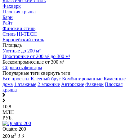
Классический стиль
Фахверк
Плоская крыша
Барн
Райт
Финский стиль
Стиль HI-TECH
Европейский стиль
Площадь
Уютные до 200 м²
Просторные от 200 м² до 300 м²
Бескомпромиссные от 300 м²
Сбросить фильтры
Популярные теги
свернуть теги
Все проекты
Клееный брус
Комбинированные
Каменные
дома
1-этажные
2-этажные
Авторские
Фахверк
Плоская
крыша
10,8
МЛН
РУБ.
Quattro 200
2
200 м
3
3