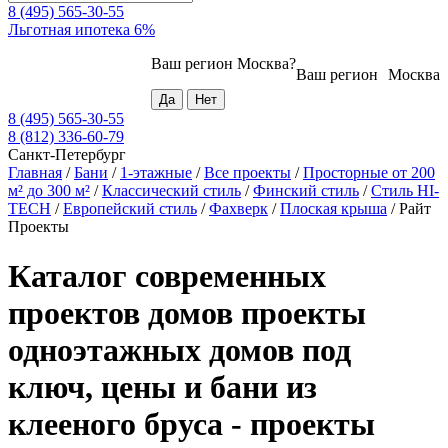
8 (495) 565-30-55
Льготная ипотека 6%
Ваш регион
Москва
?
Ваш регион
Москва
8 (495) 565-30-55
8 (812) 336-60-79
Санкт-Петербург
Главная
/
Бани
/
1-этажные
/
Все проекты
/
Просторные от 200
м² до 300 м²
/
Классический стиль
/
Финский стиль
/
Стиль HI-
TECH
/
Европейский стиль
/
Фахверк
/
Плоская крыша
/
Райт
Проекты
Каталог современных
проектов домов проекты
одноэтажных домов под
ключ, цены и бани из
клееного бруса - проекты