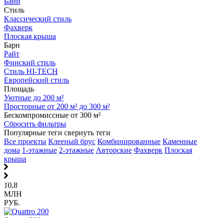
Бани
Стиль
Классический стиль
Фахверк
Плоская крыша
Барн
Райт
Финский стиль
Стиль HI-TECH
Европейский стиль
Площадь
Уютные до 200 м²
Просторные от 200 м² до 300 м²
Бескомпромиссные от 300 м²
Сбросить фильтры
Популярные теги
свернуть теги
Все проекты
Клееный брус
Комбинированные
Каменные
дома
1-этажные
2-этажные
Авторские
Фахверк
Плоская
крыша
10,8
МЛН
РУБ.