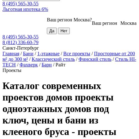
8 (495) 565-30-55
Льготная ипотека 6%
Ваш регион
Москва
?
Ваш регион
Москва
8 (495) 565-30-55
8 (812) 336-60-79
Санкт-Петербург
Главная
/
Бани
/
1-этажные
/
Все проекты
/
Просторные от 200
м² до 300 м²
/
Классический стиль
/
Финский стиль
/
Стиль HI-
TECH
/
Фахверк
/
Барн
/
Райт
Проекты
Каталог современных
проектов домов проекты
одноэтажных домов под
ключ, цены и бани из
клееного бруса - проекты