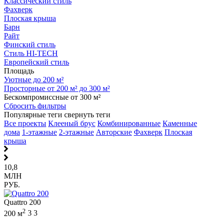
Классический стиль
Фахверк
Плоская крыша
Барн
Райт
Финский стиль
Стиль HI-TECH
Европейский стиль
Площадь
Уютные до 200 м²
Просторные от 200 м² до 300 м²
Бескомпромиссные от 300 м²
Сбросить фильтры
Популярные теги
свернуть теги
Все проекты
Клееный брус
Комбинированные
Каменные
дома
1-этажные
2-этажные
Авторские
Фахверк
Плоская
крыша
10,8
МЛН
РУБ.
Quattro 200
2
200 м
3
3