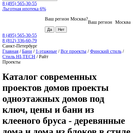
8 (495) 565-30-55
Льготная ипотека 6%
Ваш регион
Москва
?
Ваш регион
Москва
8 (495) 565-30-55
8 (812) 336-60-79
Санкт-Петербург
Главная
/
Бани
/
1-этажные
/
Все проекты
/
Финский стиль
/
Стиль HI-TECH
/
Райт
Проекты
Каталог современных
проектов домов проекты
одноэтажных домов под
ключ, цены и бани из
клееного бруса - деревянные
дома и дома из блоков в стиле