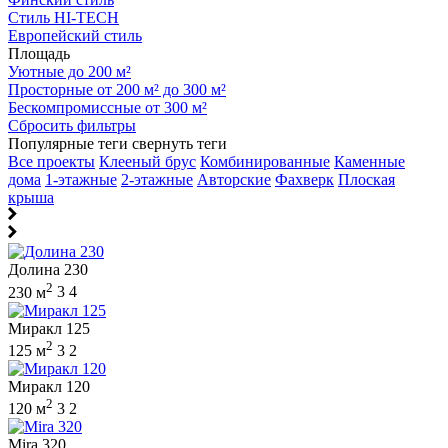
Стиль HI-TECH
Европейский стиль
Площадь
Уютные до 200 м²
Просторные от 200 м² до 300 м²
Бескомпромиссные от 300 м²
Сбросить фильтры
Популярные теги
свернуть теги
Все проекты
Клееный брус
Комбинированные
Каменные
дома
1-этажные
2-этажные
Авторские
Фахверк
Плоская
крыша
Долина 230
2
230 м
3
4
Миракл 125
2
125 м
3
2
Миракл 120
2
120 м
3
2
Mira 320